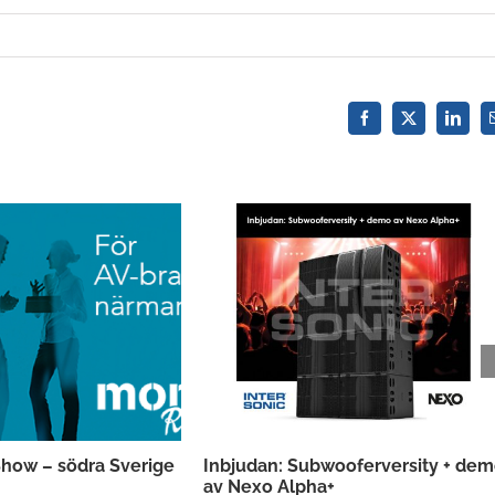
Facebook
X
Linked
how – södra Sverige
Inbjudan: Subwooferversity + de
av Nexo Alpha+