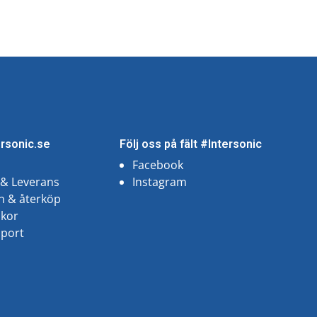
15 oktober, 2025
ersonic.se
Följ oss på fält #Intersonic
Facebook
 & Leverans
Instagram
n & återköp
lkor
pport