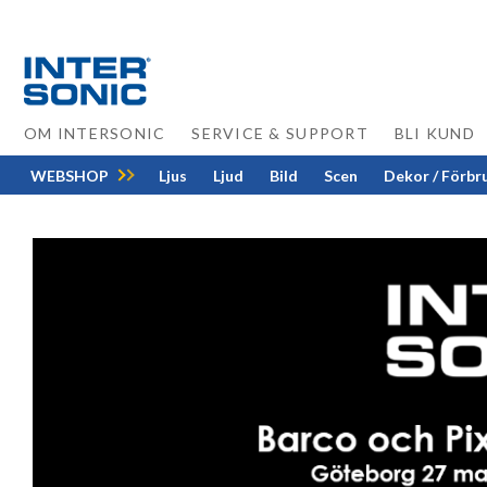
Skip
to
content
OM INTERSONIC
SERVICE & SUPPORT
BLI KUND
WEBSHOP
Ljus
Ljud
Bild
Scen
Dekor / Förbr
View
Larger
Image