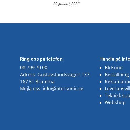
20 januari, 2026
Ring oss på telefon:
Handla på Int
08-799 70 00
Bli Kund
Adress: Gustavslundsvägen 137,
Beställning
167 51 Bromma
Reklamatio
Mejla oss:
info@intersonic.se
Leveransvil
Teknisk su
Webshop