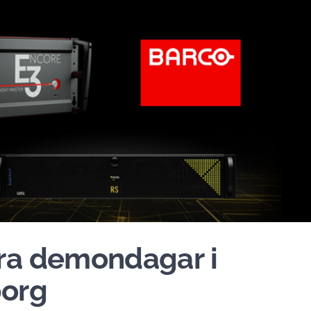
ra demondagar i
borg