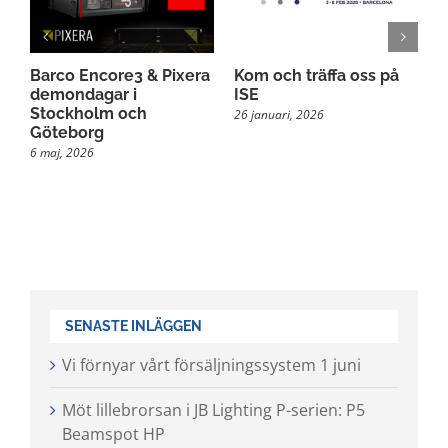
M
Barco Encore3 & Pixera
Kom och träffa oss på
M
demondagar i
ISE
s
Stockholm och
26 januari, 2026
2
Göteborg
6 maj, 2026
SENASTE INLÄGGEN
Vi förnyar vårt försäljningssystem 1 juni
Möt lillebrorsan i JB Lighting P-serien: P5
Beamspot HP