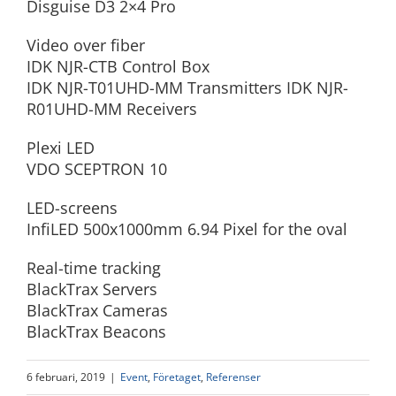
Disguise D3 2×4 Pro
Video over fiber
IDK NJR-CTB Control Box
IDK NJR-T01UHD-MM Transmitters IDK NJR-
R01UHD-MM Receivers
Plexi LED
VDO SCEPTRON 10
LED-screens
InfiLED 500x1000mm 6.94 Pixel for the oval
Real-time tracking
BlackTrax Servers
BlackTrax Cameras
BlackTrax Beacons
6 februari, 2019
|
Event
,
Företaget
,
Referenser