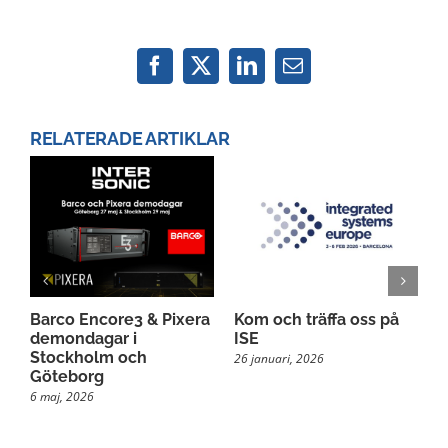
Facebook
X
LinkedIn
Email
RELATERADE ARTIKLAR
Barco Encore3 & Pixera
Kom och träffa oss på
M
demondagar i
ISE
s
Stockholm och
26 januari, 2026
2
Göteborg
6 maj, 2026