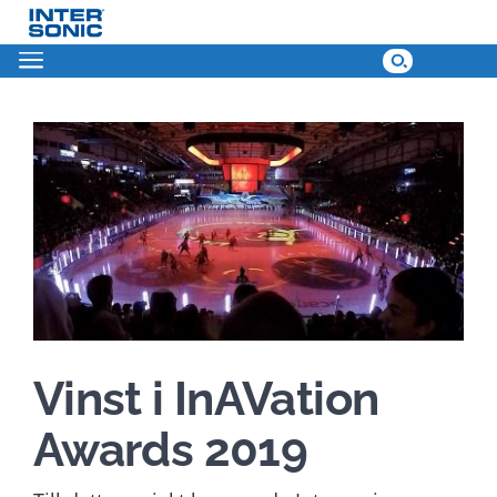
Skip
to
content
View
Larger
Image
Vinst i InAVation
Awards 2019