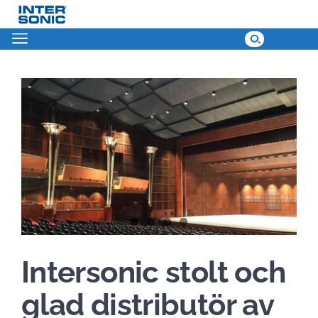
Skip
to
content
View
Larger
Image
Intersonic stolt och
glad distributör av