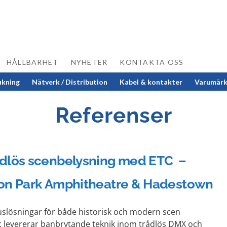
HÅLLBARHET
NYHETER
KONTAKTA OSS
ukning
Nätverk / Distribution
Kabel & kontakter
Varumär
Referenser
ådlös scenbelysning med ETC –
on Park Amphitheatre & Hadestown
uslösningar för både historisk och modern scen
c levererar banbrytande teknik inom trådlös DMX och