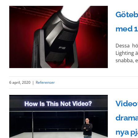
Göteb
med 12
r
Dessa hö
Lighting 
snabba, e
6 april, 2020
|
Referenser
Videov
drama
m
nya pj