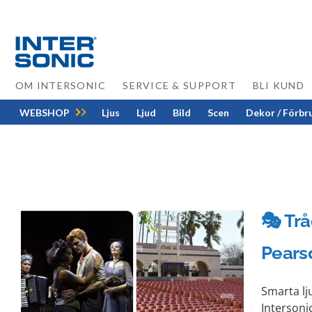
Skip
to
content
OM INTERSONIC
SERVICE & SUPPORT
BLI KUND
WEBSHOP
Ljus
Ljud
Bild
Scen
Dekor / Förbr
🎭 Tr
Pears
d
Smarta lj
Intersoni