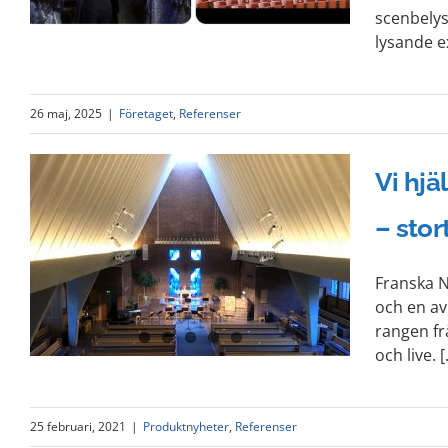
scenbelys
lysande e
26 maj, 2025
|
Företaget
,
Referenser
Vi hjä
– sto
Franska N
och en av
rangen fr
och live. [.
25 februari, 2021
|
Produktnyheter
,
Referenser