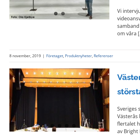
Vi interv
videoansv
samband m
om våra [.
8 november, 2019
|
Företaget
,
Produktnyheter
,
Referenser
Väster
störs
r
Sveriges 
Västerås 
flertalet
av Bright 