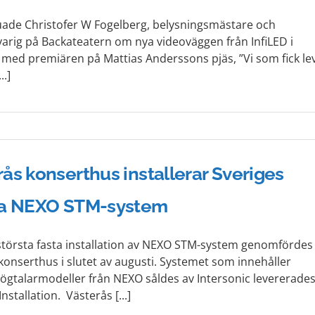
juade Christofer W Fogelberg, belysningsmästare och
arig på Backateatern om nya videoväggen från InfiLED i
ed premiären på Mattias Anderssons pjäs, ”Vi som fick le
..]
ås konserthus installerar Sveriges
ta NEXO STM-system
största fasta installation av NEXO STM-system genomfördes
konserthus i slutet av augusti. Systemet som innehåller
 högtalarmodeller från NEXO såldes av Intersonic levererade
Installation. Västerås [...]