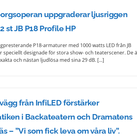
orgsoperan uppgraderar ljusriggen
 st JB P18 Profile HP
gpresterande P18-armaturer med 1000 watts LED från JB
är speciellt designade för stora show- och teaterscener. De 
xakta och nästan ljudlösa med sina 29 dB. [...]
ägg från InfiLED förstärker
tiken i Backateatern och Dramatens
äs – ”Vi som fick leva om våra liv”.