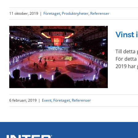
11 oktober, 2019
|
Företaget
,
Produktnyheter
,
Referenser
Vinst 
Till detta
För detta 
2019 har 
6 februari, 2019
|
Event
,
Företaget
,
Referenser