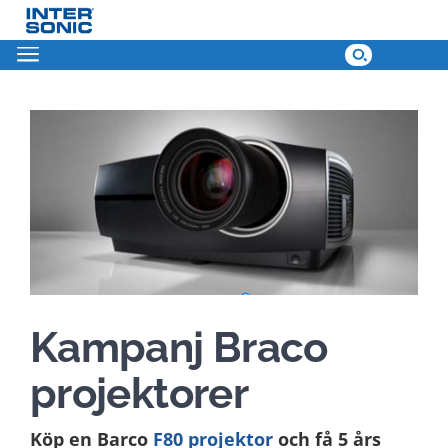
Skip
to
content
View
Larger
Image
Kampanj Braco
projektorer
Köp en Barco
F80 projektor
och få 5 års