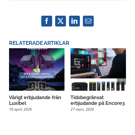
Facebook
X
LinkedIn
Email
RELATERADE ARTIKLAR
g
Vårigt erbjudande från
Tidsbegränsat
S
Luxibel
erbjudande på Encore3
P
10 april, 2026
27 mars, 2026
2