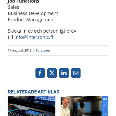
Job Functions
Sales
Business Development
Product Management
Skicka in cv och personligt brev
till
info@intersonic.fi
17 augusti, 2018
|
Företaget
Facebook
X
LinkedIn
Email
RELATERADE ARTIKLAR