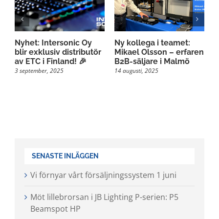
Nyhet: Intersonic Oy
Ny kollega i teamet:
F
blir exklusiv distributör
Mikael Olsson – erfaren
t
av ETC i Finland! 🎉
B2B-säljare i Malmö
l
I
3 september, 2025
14 augusti, 2025
2
SENASTE INLÄGGEN
Vi förnyar vårt försäljningssystem 1 juni
Möt lillebrorsan i JB Lighting P-serien: P5
Beamspot HP