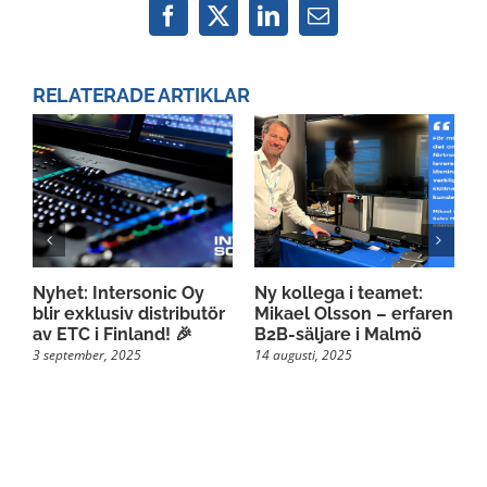
Facebook
X
LinkedIn
Email
RELATERADE ARTIKLAR
Nyhet: Intersonic Oy
Ny kollega i teamet:
F
blir exklusiv distributör
Mikael Olsson – erfaren
t
av ETC i Finland! 🎉
B2B-säljare i Malmö
l
I
3 september, 2025
14 augusti, 2025
2