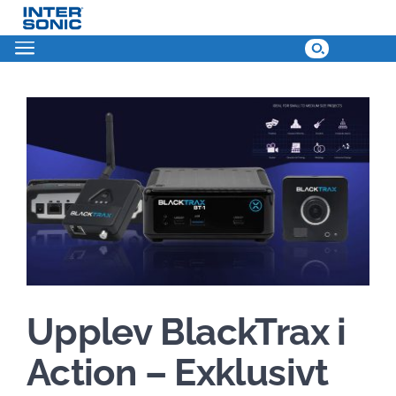
Skip
to
content
View
Larger
Image
Upplev BlackTrax i
Action – Exklusivt