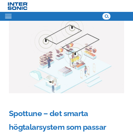
Skip
to
content
Spottune – det smarta
högtalarsystem som passar