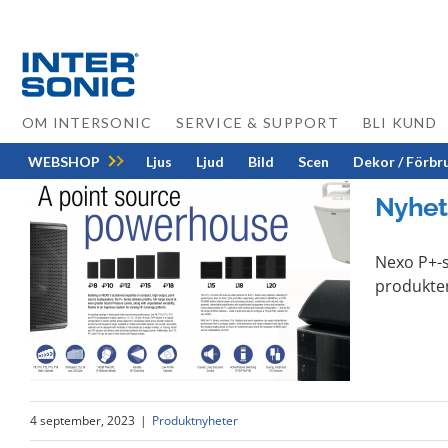
Skip
to
content
OM INTERSONIC
SERVICE & SUPPORT
BLI KUND
WEBSHOP
Ljus
Ljud
Bild
Scen
Dekor / Förbr
Nyhet
Nexo P+-s
produktern
4 september, 2023
|
Produktnyheter