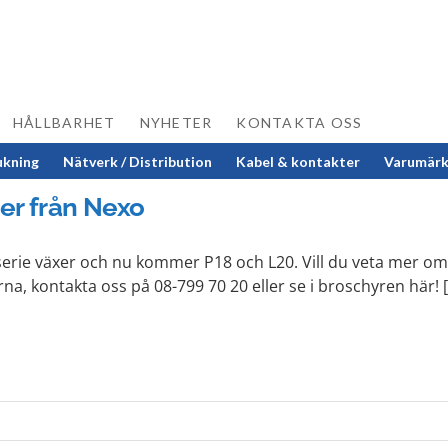
HÅLLBARHET
NYHETER
KONTAKTA OSS
ukning
Nätverk / Distribution
Kabel & kontakter
Varumär
er från Nexo
erie växer och nu kommer P18 och L20. Vill du veta mer om
a, kontakta oss på 08-799 70 20 eller se i broschyren här! [.