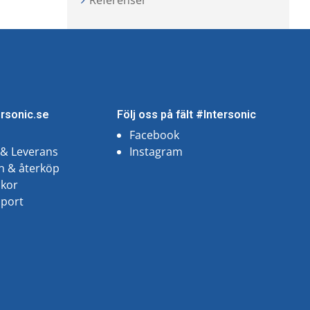
Referenser
ersonic.se
Följ oss på fält #Intersonic
Facebook
 & Leverans
Instagram
n & återköp
lkor
pport